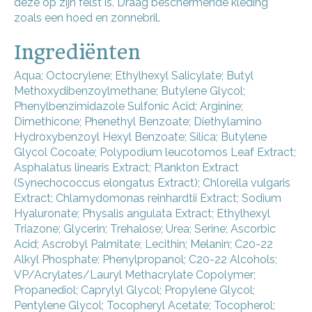
deze op zijn felst is. Draag beschermende kleding
zoals een hoed en zonnebril.
Ingrediënten
Aqua; Octocrylene; Ethylhexyl Salicylate; Butyl
Methoxydibenzoylmethane; Butylene Glycol;
Phenylbenzimidazole Sulfonic Acid; Arginine;
Dimethicone; Phenethyl Benzoate; Diethylamino
Hydroxybenzoyl Hexyl Benzoate; Silica; Butylene
Glycol Cocoate; Polypodium leucotomos Leaf Extract;
Asphalatus linearis Extract; Plankton Extract
(Synechococcus elongatus Extract); Chlorella vulgaris
Extract; Chlamydomonas reinhardtii Extract; Sodium
Hyaluronate; Physalis angulata Extract; Ethylhexyl
Triazone; Glycerin; Trehalose; Urea; Serine; Ascorbic
Acid; Ascrobyl Palmitate; Lecithin; Melanin; C20-22
Alkyl Phosphate; Phenylpropanol; C20-22 Alcohols;
VP/Acrylates/Lauryl Methacrylate Copolymer;
Propanediol; Caprylyl Glycol; Propylene Glycol;
Pentylene Glycol; Tocopheryl Acetate; Tocopherol;