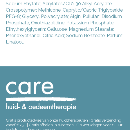
Sodium Phytate; Acrylates/C10-30 Alkyl Acrylate
Crosspolymer; Methicone; Caprylic/Capric Triglyceride;
PEG-8; Glyceryl Polyacrylate; Algin; Pullulan; Disodium
Phosphate; Oxothiazolidine; Potassium Phosphate;
Ethylhexylglycerin; Cellulose; Magnesium Stearate;
Phenoxyethanol; Citric Acid; Sodium Benzoate; Parfum;
Linalool.
Gratis productadvies van onze huidtherapeuten | Gratis verzending
vanaf €75,- | Gratis afhalen in Woerden | Op werkdagen voor 12 uur
besteld, vandaag verzonden