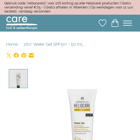
Gebruik code 'heliocare10' voor 10% korting op alle Heliocare producten | Gratis
verzending vanaf €75,- | Gratis afhalen in Woerden | Op werkdagen voor 12 uur
besteld, vandaag verzonden
Verlanglijst
Winkelwa
Home
/
360° Water Gel SPF50+ - 50 mL
Product image slideshow Items