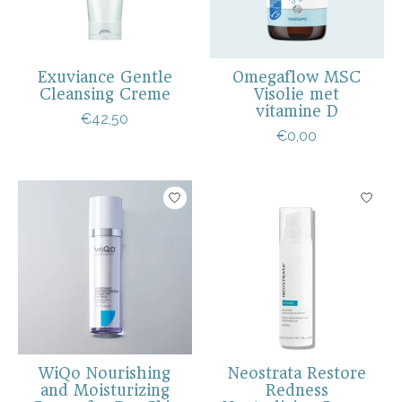
Exuviance Gentle
Omegaflow MSC
Cleansing Creme
Visolie met
vitamine D
€42,50
€0,00
WiQo Nourishing
Neostrata Restore
and Moisturizing
Redness