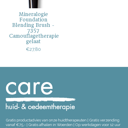
Mineralogie
Foundation
Blending Brush -
7357
Camouflagetherapie
gelaat
€27,80
Gratis productadvies van onze huidtherapeuten | Gratis verzending
vanaf €75,- | Gratis afhalen in Woerden | Op werkdagen voor 12 uur