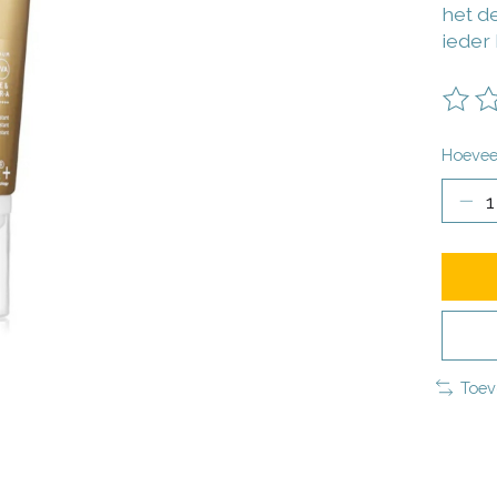
het d
ieder
De be
Hoevee
Toev