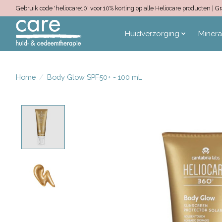
Gebruik code 'heliocare10' voor 10% korting op alle Heliocare producten |
Huidverzorging
Miner
Home
/
Body Glow SPF50+ - 100 mL
Product image slideshow Items