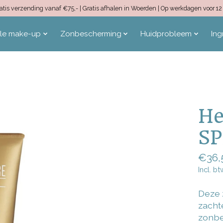
 Gratis verzending vanaf €75,- | Gratis afhalen in Woerden | Op werkdagen voor 
ale make-up
Zonbescherming
Huidprobleem
Ing
He
SP
€36,
Incl. bt
Deze 
zacht
zonbe