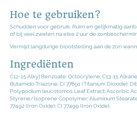
Hoe te gebruiken?
Schudden voor gebruik. Ruim en gelijkmatig aanbr
of bij veel zweten na elke 2 uur de zonbescher
Vermijd langdurige blootstelling aan de zon wann
Ingrediënten
C12-15 Alkyl Benzoate; Octocrylene; C13-15 Alkan
Butamido Triazone; CI 77891 (Titanium Dioxide); D
Polypodium leucotomos Leaf Extract; Ascorbic Aci
Styrene/Isoprene Copolymer; Aluminum Stearate; Cit
77492 (Iron Oxide); CI 77499 (Iron Oxide).