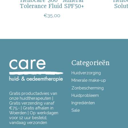
Heliocare 360° Mineral
Helio
Tolerance Fluid SPF50+
Solu
€35,00
Categorieën
Huidverzorging
Minerale make-up
Zonbescherming
Gratis productadvies van
Huidprobleem
onze huidtherapeuten |
Ingrediënten
Gratis verzending vanaf
€75,- | Gratis afhalen in
Sale
Woerden | Op werkdagen
voor 12 uur besteld,
vandaag verzonden