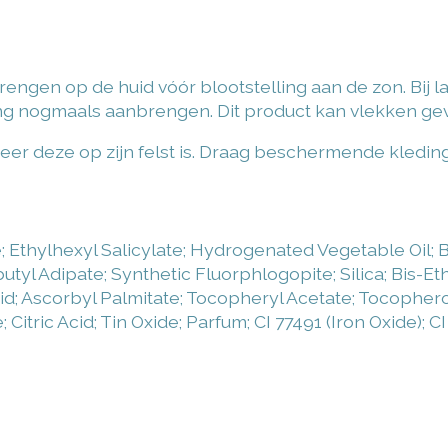
engen op de huid vóór blootstelling aan de zon. Bij 
ming nogmaals aanbrengen.
Dit product kan vlekken ge
eer deze op zijn felst is. Draag beschermende kledin
e; Ethylhexyl Salicylate; Hydrogenated Vegetable Oil
ibutyl Adipate; Synthetic Fluorphlogopite; Silica; Bis
d; Ascorbyl Palmitate; Tocopheryl Acetate; Tocophero
ric Acid; Tin Oxide; Parfum; CI 77491 (Iron Oxide); CI 