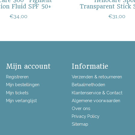
care 360° Pigment
Heliocare Spo
tion Fluid SPF 50+
Transparent Stick
€34,00
€31,00
Mijn account
Informatie
Registreren
Verzenden & retourneren
Mijn bestellingen
Betaalmethoden
Mijn tickets
Klantenservice & Contact
Mijn verlanglijst
Algemene voorwaarden
Over ons
Privacy Policy
Sitemap