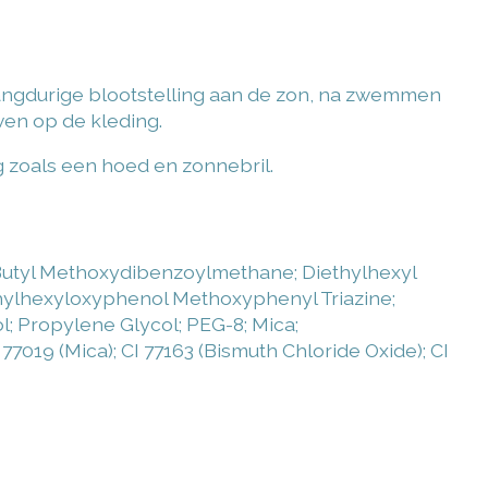
langdurige blootstelling aan de zon, na zwemmen
ven op de kleding.
g zoals een hoed en zonnebril.
; Butyl Methoxydibenzoylmethane; Diethylhexyl
-Ethylhexyloxyphenol Methoxyphenyl Triazine;
l; Propylene Glycol; PEG-8; Mica;
77019 (Mica); CI 77163 (Bismuth Chloride Oxide); CI