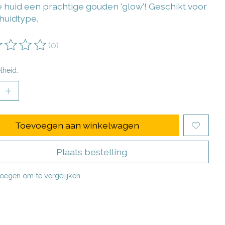
e huid een prachtige gouden 'glow'! Geschikt voor
 huidtype.
(0)
oordeling van dit product is
0
van de 5
lheid:
Toevoegen aan winkelwagen
Plaats bestelling
oegen om te vergelijken