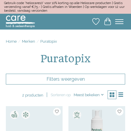
Gebruik code 'heliocare10' voor 10% korting op alle Heliocare producten | Gratis
verzending vanaf €75,- | Gratis afhalen in Woerden | Op werkdagen voor 12 uur
besteld, vandaag verzonden
Verlanglijst
Winkelwa
Home
/
Merken
/
Puratopix
Puratopix
Filters weergeven
Sorteren op
Meest bekeken
2 producten