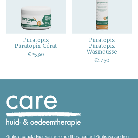
Puratopix
Puratopix
Puratopix Cérat
Puratopix
Wasmousse
€25,90
€17,50
Gratis productadvies van onze huidtherapeuten | Gratis verzending