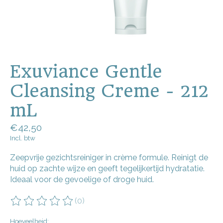
Exuviance Gentle
Cleansing Creme - 212
mL
€42,50
Incl. btw
Zeepvrije gezichtsreiniger in crème formule. Reinigt de
huid op zachte wijze en geeft tegelijkertijd hydratatie.
Ideaal voor de gevoelige of droge huid.
(0)
De beoordeling van dit product is
0
van de 5
Hoeveelheid: