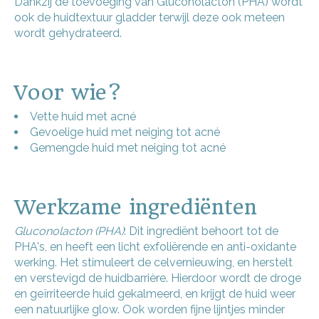
Dankzij de toevoeging van Gluconolacton (PHA) wordt
ook de huidtextuur gladder terwijl deze ook meteen
wordt gehydrateerd.
Voor wie?
Vette huid met acné
Gevoelige huid met neiging tot acné
Gemengde huid met neiging tot acné
Werkzame ingrediënten
Gluconolacton
(PHA)
: Dit ingrediënt behoort tot de
PHA's
, en heeft een licht
exfoliërende
en anti-
oxidante
werking. Het stimuleert de
celvernieuwing
, en herstelt
en verstevigd de huidbarrière. Hierdoor wordt de droge
en geïrriteerde huid gekalmeerd, en krijgt de huid weer
een natuurlijke
glow
. Ook worden fijne lijntjes minder