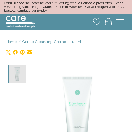
Gebruik code 'heliocare10' voor 10% korting op alle Heliocare producten | Gratis
verzending vanaf €75,- | Gratis afhalen in Woerden | Op werkdagen voor 12 uur
besteld, vandaag verzonden
Verlanglijst
Winkelwa
Home
/
Gentle Cleansing Creme - 212 mL
Product image slideshow Items