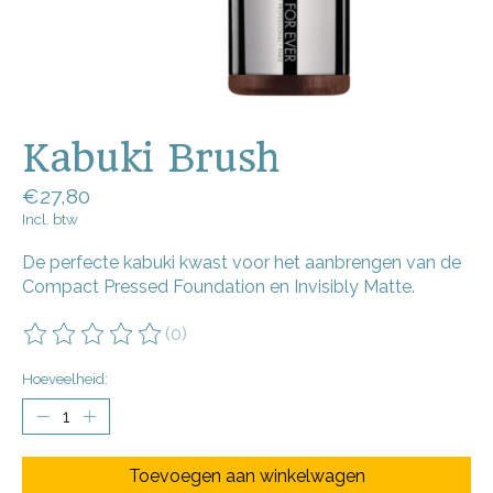
Kabuki Brush
€27,80
Incl. btw
De perfecte kabuki kwast voor het aanbrengen van de
Compact Pressed Foundation en Invisibly Matte.
(0)
De beoordeling van dit product is
0
van de 5
Hoeveelheid:
Toevoegen aan winkelwagen