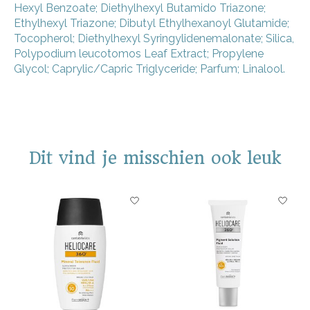
Hexyl Benzoate; Diethylhexyl Butamido Triazone;
Ethylhexyl Triazone; Dibutyl Ethylhexanoyl Glutamide;
Tocopherol; Diethylhexyl Syringylidenemalonate; Silica,
Polypodium leucotomos Leaf Extract; Propylene
Glycol; Caprylic/Capric Triglyceride; Parfum; Linalool.
Dit vind je misschien ook leuk
Items van productcarrousel