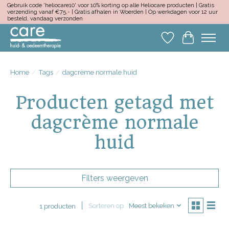
Gebruik code 'heliocare10' voor 10% korting op alle Heliocare producten | Gratis
verzending vanaf €75,- | Gratis afhalen in Woerden | Op werkdagen voor 12 uur
besteld, vandaag verzonden
Verlanglijst
Winkelwa
Home
/
Tags
/
dagcrème normale huid
Producten getagd met
dagcrème normale
huid
Filters weergeven
Sorteren op
Meest bekeken
1 producten