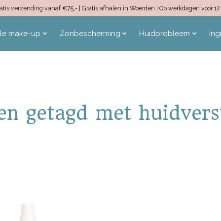
 Gratis verzending vanaf €75,- | Gratis afhalen in Woerden | Op werkdagen voor 
ale make-up
Zonbescherming
Huidprobleem
Ing
en getagd met huidvers