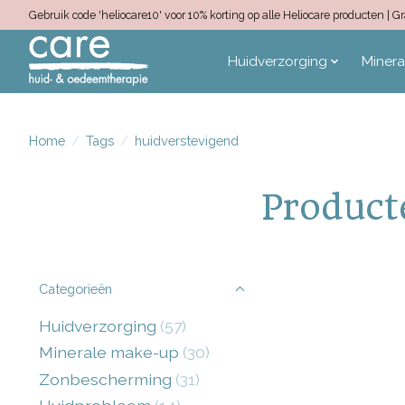
Gebruik code 'heliocare10' voor 10% korting op alle Heliocare producten |
Huidverzorging
Miner
Home
/
Tags
/
huidverstevigend
Product
Categorieën
Huidverzorging
(57)
Minerale make-up
(30)
Zonbescherming
(31)