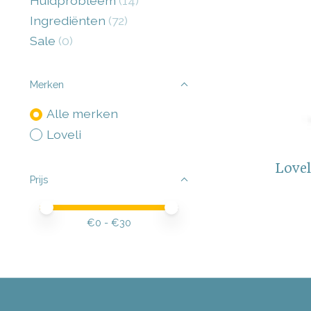
Huidprobleem
(14)
Ingrediënten
(72)
Sale
(0)
Merken
Alle merken
Loveli
Lovel
Prijs
Minimale prijswaarde
Price maximum value
€
0
- €
30