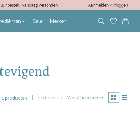
12 uur besteld, vandaag verzonden
Aanmelden / Inloggen
rediënten
Sale
Merken
tevigend
Sorteren op
Meest bekeken
1 producten