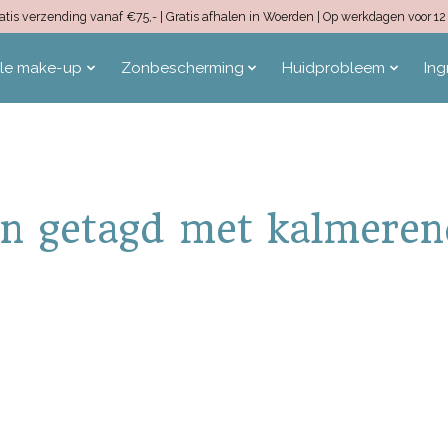
 Gratis verzending vanaf €75,- | Gratis afhalen in Woerden | Op werkdagen voor 
ale make-up
Zonbescherming
Huidprobleem
Ing
n getagd met kalmere