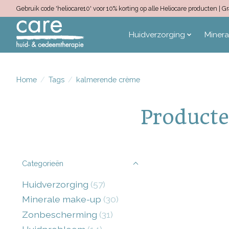
Gebruik code 'heliocare10' voor 10% korting op alle Heliocare producten |
Huidverzorging
Miner
Home
/
Tags
/
kalmerende crème
Producte
Categorieën
Huidverzorging
(57)
Minerale make-up
(30)
Zonbescherming
(31)