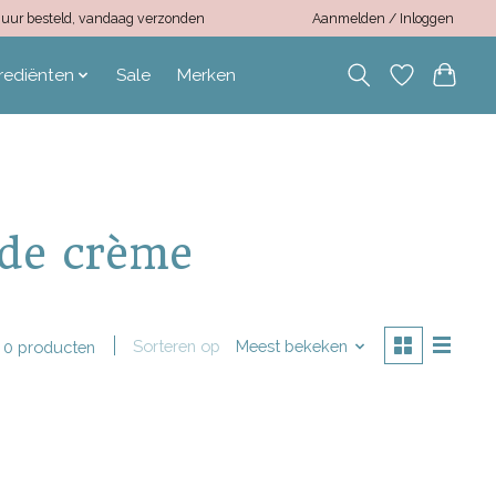
12 uur besteld, vandaag verzonden
Aanmelden / Inloggen
rediënten
Sale
Merken
nde crème
Sorteren op
Meest bekeken
0 producten