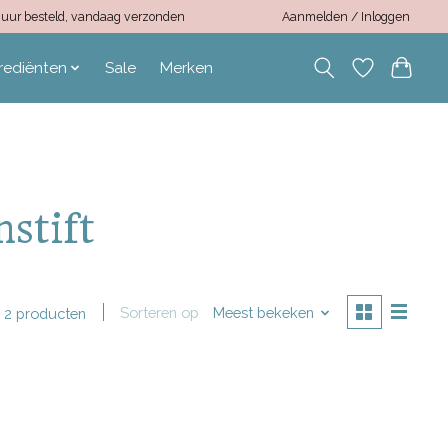
12 uur besteld, vandaag verzonden
Aanmelden / Inloggen
rediënten
Sale
Merken
stift
Sorteren op
Meest bekeken
2 producten