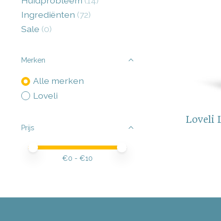
Huidprobleem
(14)
Ingrediënten
(72)
Sale
(0)
Merken
Alle merken
Loveli
Loveli 
Prijs
Minimale prijswaarde
Price maximum value
€
0
- €
10