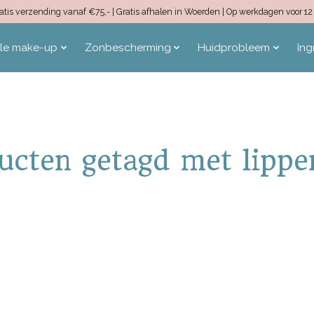
 Gratis verzending vanaf €75,- | Gratis afhalen in Woerden | Op werkdagen voor 
ale make-up
Zonbescherming
Huidprobleem
Ing
ucten getagd met lippen