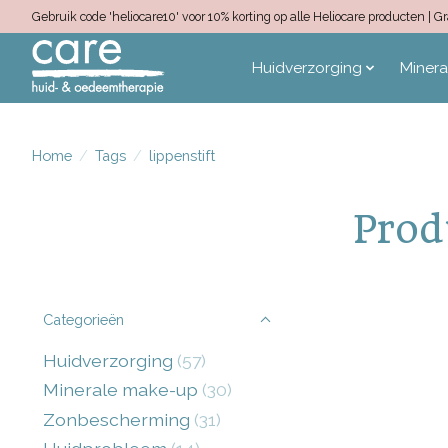
Gebruik code 'heliocare10' voor 10% korting op alle Heliocare producten |
Huidverzorging
Miner
Home
/
Tags
/
lippenstift
Prod
Categorieën
Huidverzorging
(57)
Minerale make-up
(30)
Zonbescherming
(31)