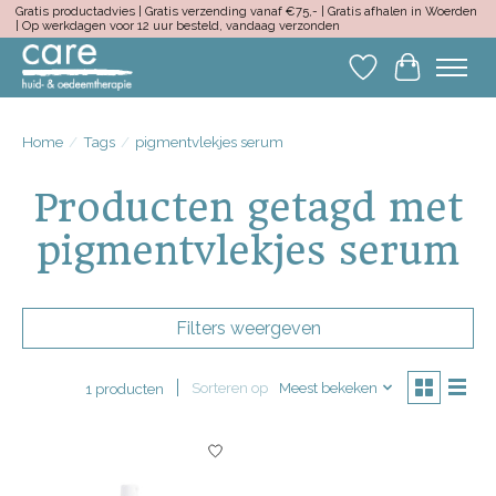
Gratis productadvies | Gratis verzending vanaf €75,- | Gratis afhalen in Woerden
| Op werkdagen voor 12 uur besteld, vandaag verzonden
Verlanglijst
Winkelwa
Home
/
Tags
/
pigmentvlekjes serum
Producten getagd met
pigmentvlekjes serum
Filters weergeven
Sorteren op
Meest bekeken
1 producten