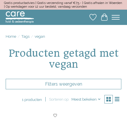
Gratis productadvies | Gratis verzending vanaf €75,- | Gratis afhalen in Woerden
| Op werkdagen voor 12 uur besteld, vandaag verzonden
Verlanglijst
Winkelwa
Home
/
Tags
/
vegan
Producten getagd met
vegan
Filters weergeven
Sorteren op
Meest bekeken
1 producten