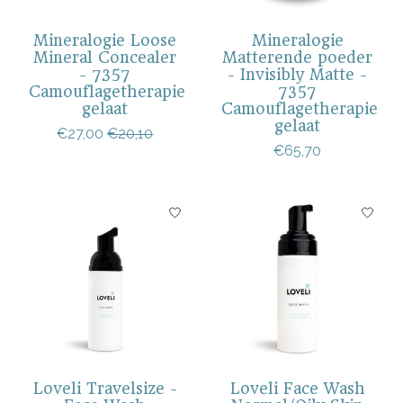
Mineralogie Loose
Mineralogie
Mineral Concealer
Matterende poeder
- 7357
- Invisibly Matte -
Camouflagetherapie
7357
gelaat
Camouflagetherapie
gelaat
€27,00
€20,10
€65,70
Loveli Travelsize -
Loveli Face Wash