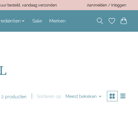
12 uur besteld, vandaag verzonden
Aanmelden / Inloggen
rediënten
Sale
Merken
XL
Sorteren op
Meest bekeken
2 producten