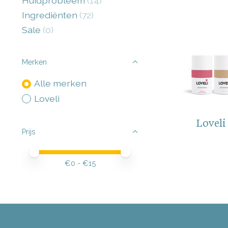
Huidprobleem
(14)
Ingrediënten
(72)
Sale
(0)
Merken
Alle merken
Loveli
Loveli
Prijs
Minimale prijswaarde
Price maximum value
€
0
- €
15