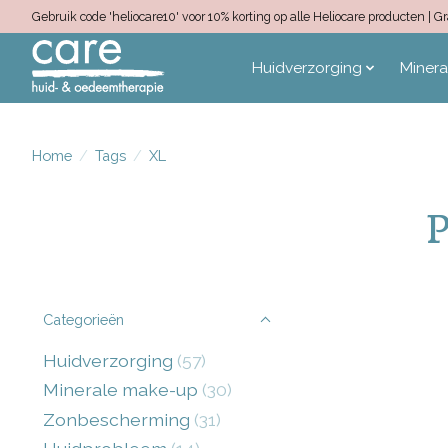
Gebruik code 'heliocare10' voor 10% korting op alle Heliocare producten |
Huidverzorging
Miner
Home
/
Tags
/
XL
P
Categorieën
Huidverzorging
(57)
Minerale make-up
(30)
Zonbescherming
(31)