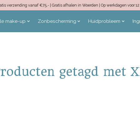
 Gratis verzending vanaf €75,- | Gratis afhalen in Woerden | Op werkdagen voor 
ale make-up
Zonbescherming
Huidprobleem
Ing
roducten getagd met 