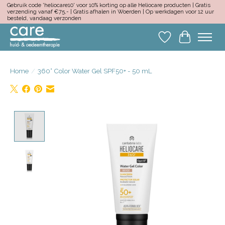
Gebruik code 'heliocare10' voor 10% korting op alle Heliocare producten | Gratis
verzending vanaf €75,- | Gratis afhalen in Woerden | Op werkdagen voor 12 uur
besteld, vandaag verzonden
Verlanglijst
Winkelwa
Home
/
360° Color Water Gel SPF50+ - 50 mL
Product image slideshow Items