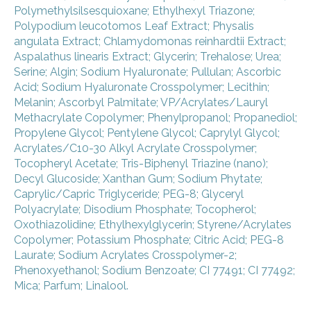
Polymethylsilsesquioxane; Ethylhexyl Triazone;
Polypodium leucotomos Leaf Extract; Physalis
angulata Extract; Chlamydomonas reinhardtii Extract;
Aspalathus linearis Extract; Glycerin; Trehalose; Urea;
Serine; Algin; Sodium Hyaluronate; Pullulan; Ascorbic
Acid; Sodium Hyaluronate Crosspolymer; Lecithin;
Melanin; Ascorbyl Palmitate; VP/Acrylates/Lauryl
Methacrylate Copolymer; Phenylpropanol; Propanediol;
Propylene Glycol; Pentylene Glycol; Caprylyl Glycol;
Acrylates/C10-30 Alkyl Acrylate Crosspolymer;
Tocopheryl Acetate; Tris-Biphenyl Triazine (nano);
Decyl Glucoside; Xanthan Gum; Sodium Phytate;
Caprylic/Capric Triglyceride; PEG-8; Glyceryl
Polyacrylate; Disodium Phosphate; Tocopherol;
Oxothiazolidine; Ethylhexylglycerin; Styrene/Acrylates
Copolymer; Potassium Phosphate; Citric Acid; PEG-8
Laurate; Sodium Acrylates Crosspolymer-2;
Phenoxyethanol; Sodium Benzoate; CI 77491; CI 77492;
Mica; Parfum; Linalool.