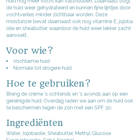
huid nóg meer vocht kan vasthouden. Daarnaast oogt
de huid weer gehydrateerd en kunnen fijne lijntjes door
vochtverlies minder zichtbaar worden. Deze
moisturizer bevat daarnaast ook nog vitamine E, jojoba
olie en sheabutter, waardoor de huid weer lekker zacht
aanvoelt.
Voor wie?
Vochtarme huid
Normale tot drogere huid
Hoe te gebruiken?
Breng de crème 's ochtends en 's avonds aan op een
gereinigde huid. Overdag raden we aan om de huid ook
te beschermen tegen de zon met een SPF 30.
Ingrediënten
Water
,
Jojobaolie
,
Sheabutter
,
Methyl Glucose