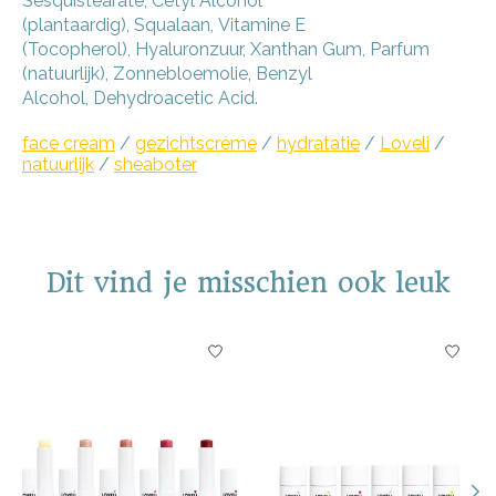
Sesquistearate
,
Cetyl Alcohol
(plantaardig)
,
Squalaan
,
Vitamine E
(Tocopherol)
,
Hyaluronzuur
,
Xanthan Gum
,
Parfum
(natuurlijk)
,
Zonnebloemolie
,
Benzyl
Alcohol
,
Dehydroacetic Acid
.
face cream
/
gezichtscrème
/
hydratatie
/
Loveli
/
natuurlijk
/
sheaboter
Dit vind je misschien ook leuk
Items van productcarrousel