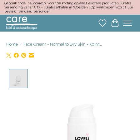
Gebruik code 'heliocare10' voor 10% korting op alle Heliocare producten | Gratis
verzending vanaf €75,- | Gratis afhalen in Woerden | Op werkdagen voor 12 uur
besteld, vandaag verzonden
Verlanglijst
Winkelwa
Home
/
Face Cream - Normal to Dry Skin - 50 mL
Product image slideshow Items