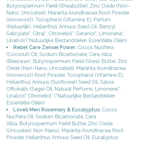
Butyrospermum Parkii (Sheabutter), Zinc Oxide (Non-
Nano, Uncoated), Maranta Arundinacea Root Powder
(Arrowroot), Tocopherol (Vitamine E), Parfum
(Natuurlijk), Helianthus Annuus Seed Oil, Benzyl
Salicylate*, Citral*, Citronellol*, Geraniol*, Limonene*,
Linalool (*Natuurlijke Bestanddelen Essentiële Oliën)
Rebel Care Zensei Power:
Cocos Nucifera
(Coconut) Oil, Sodium Bicarbonate, Cera Alba
(Beeswax), Butyrospermum Parkii (Shea) Butter, Zinc
Oxide (Non-Nano, Uncoated), Maranta Arundinacea
(Arrowroot) Root Powder, Tocopherol (Vitamine E),
Helianthus Annuus (Sunflower) Seed Oil, Salvia
Officinalis (Sage) Oil, Natural Perfume, Limonene*,
Linalool* Citronellol* (*Natuurlijke Bestanddelen
Essentiële Oliën)
Loveli.Men Rosemary & Eucalyptus:
Cocos
Nucifera Oil
,
Sodium Bicarbonate
,
Cera
Alba
,
Butyrospermum Parkii Butter
,
Zinc Oxide
(Uncoated, Non-Nano)
,
Maranta Arundinacea Root
Powder
,
Helianthus Annuus Seed Oil
,
Eucalyptus