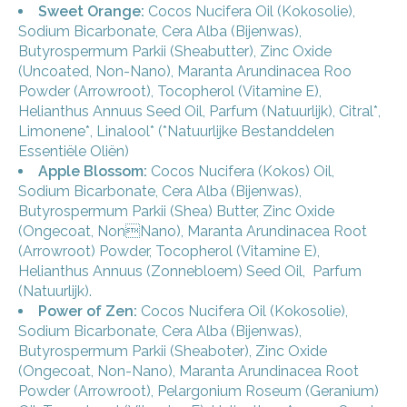
Sweet Orange:
Cocos Nucifera Oil (Kokosolie),
Sodium Bicarbonate, Cera Alba (Bijenwas),
Butyrospermum Parkii (Sheabutter), Zinc Oxide
(Uncoated, Non-Nano), Maranta Arundinacea Roo
Powder (Arrowroot), Tocopherol (Vitamine E),
Helianthus Annuus Seed Oil, Parfum (Natuurlijk), Citral*,
Limonene*, Linalool* (*Natuurlijke Bestanddelen
Essentiële Oliën)
Apple Blossom:
Cocos Nucifera (Kokos) Oil,
Sodium Bicarbonate, Cera Alba (Bijenwas),
Butyrospermum Parkii (Shea) Butter, Zinc Oxide
(Ongecoat, NonNano), Maranta Arundinacea Root
(Arrowroot) Powder, Tocopherol (Vitamine E),
Helianthus Annuus (Zonnebloem) Seed Oil, Parfum
(Natuurlijk).
Power of Zen:
Cocos Nucifera Oil (Kokosolie),
Sodium Bicarbonate, Cera Alba (Bijenwas),
Butyrospermum Parkii (Sheaboter), Zinc Oxide
(Ongecoat, Non-Nano), Maranta Arundinacea Root
Powder (Arrowroot), Pelargonium Roseum (Geranium)