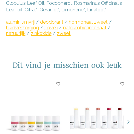
Globulus Leaf Oil
,
Tocopherol
,
Rosmarinus Officinalis
Leaf oil
,
Citral
*
,
Geraniol
*
,
Limonene
*
,
Linalool
*
aluminiumvrij
/
deodorant
/
hormonaal zweet
/
huidverzorging
/
Loveli
/
natriumbicarbonaat
/
natuurlijk
/
zinkoxide
/
zweet
Dit vind je misschien ook leuk
Items van productcarrousel