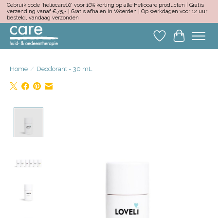
Gebruik code 'heliocare10' voor 10% korting op alle Heliocare producten | Gratis
verzending vanaf €75,- | Gratis afhalen in Woerden | Op werkdagen voor 12 uur
besteld, vandaag verzonden
Verlanglijst
Winkelwa
Home
/
Deodorant - 30 mL
Product image slideshow Items