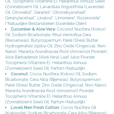
Oil, Tocopherol (Vitamine E), Helianthus Annuus Seed
(Zonnebloem) Oil, Lavandula Angustifolia (Lavendel)
Oil, Citronellol*, Geraniol*, Citronellyacetaat*,
Geranylacetaat*, Linalool*, Limonene*, Rozenoxide*
(*Natuurlijke Bestanddelen Essentiële Oliën)
Cucumber & Aloe Vera:
Coconut Nucifera (Kokos)
Oil, Sodium Bicarbonate, Rhus Verniciflua Cera
(Bessenwas), Butyrospermum Parkii (Shea) Butter,
Hydrogenated Jojoba Oil, Zinc Oxide (Ongecoat, Non-
Nano), Maranta Arundinacea Root (Arrowroot Powder),
Aloe Barbadensis (Aloë Vera) Leaf Juice Powder,
Tocopherol (Vitamine E), Helianthus Annuus
(Zonnebloem) Seed Oil, Parfum (Natuurlijk)
Coconut:
Cocos Nucifera (Kokos) Oil, Sodium
Bicarbonate, Cera Alba (Bijenwas), Butyrospermum
Parkii (Shea) Butter, Zinc Oxide (Ongecoat, Non-Nano),
Maranta Arundinacea Root (Arrowroot) Powder,
Tocopherol (Vitamine E), Helianthus Annuus
(Zonnebloem) Seed Oil, Parfum (Natuurlijk)
Loveli.Men Fresh Cotton:
Cocos Nucifera Oil
(Kokosolie), Sodium Bicarbonate, Cera Alba (Bijenwas),