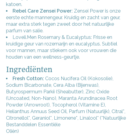
katoen.
Rebel Care Zensei Power:
Zensei Power is onze
eerste echte mannengeur. Kruidig en zacht van geur,
maar extra sterk tegen zweet door het natuurlijke
parfum van salie.
Loveli.Men Rosemary & Eucalyptus: Frisse en
kruidige geur van rozemarijn en eucalyptus. Subtiel
voor mannen, maar stiekem ook voor vrouwen die
houden van een wellness-geurtje.
Ingrediënten
Fresh Cotton:
Cocos Nucifera Oil (Kokosolie),
Sodium Bicarbonate, Cera Alba (Bijenwas),
Butyrospermum Parkii (Sheabutter), Zinc Oxide
(Uncoated, Non-Nano), Maranta Arundinacea Root
Powder (Arrowroot), Tocopherol (Vitamine E),
Helianthus Annuus Seed Oil, Parfum (Natuurlijk), Citral*,
Citronellol*, Geraniol*, Limonene*, Linalool* (*Natuurlijke
Bestanddelen Essentiële
Oliën)