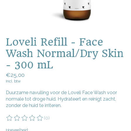
Loveli Refill - Face
Wash Normal/Dry Skin
- 300 mL
€25,00
Incl. btw
Duurzame navulling voor de Loveli Face Wash voor
normale tot droge huid. Hydrateert en reinigt zacht,
zonder de huid te irriteren.
(0)
De beoordeling van dit product is
0
van de 5
Hoeveelheid: