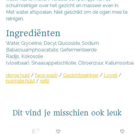
schuimreiniger over het gezicht en masseer even in.
Met water afspoelen. Niet geschikt om de ogen mee te
reinigen.
Ingrediënten
Water
,
Glycerine
,
Decyl Glucoside
,
Sodium
Babassuamphoacetate
,
Gefermenteerde
Radijs
,
Kokosolie
(vloeibaar)
,
Sinaasappelschilolie
,
Citroenzuur
,
Kaliumsorba
droge huid
/
face wash
/
Gezichtsreiniger
/
Loveli
/
normale huid
/
refill
Dit vind je misschien ook leuk
Items van productcarrousel