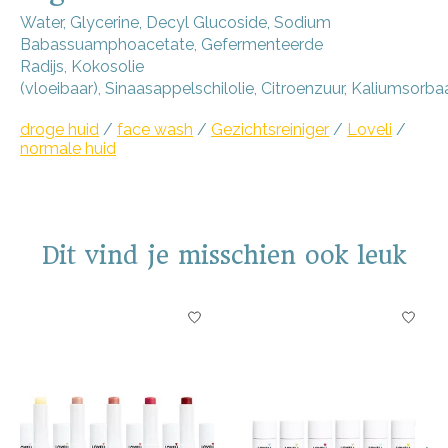
Water
,
Glycerine
,
Decyl Glucoside
,
Sodium
Babassuamphoacetate
,
Gefermenteerde
Radijs
,
Kokosolie
(vloeibaar)
,
Sinaasappelschilolie
,
Citroenzuur
,
Kaliumsorba
droge huid
/
face wash
/
Gezichtsreiniger
/
Loveli
/
normale huid
Dit vind je misschien ook leuk
Items van productcarrousel