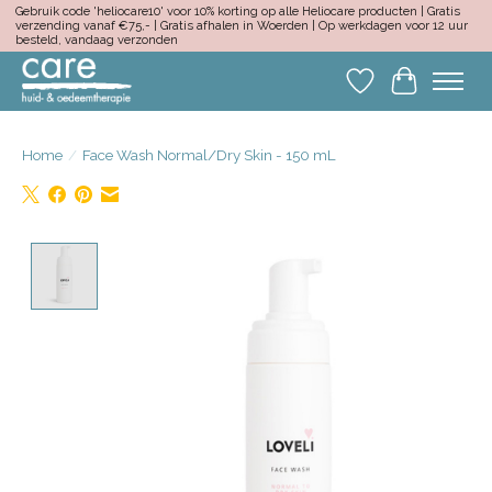
Gebruik code 'heliocare10' voor 10% korting op alle Heliocare producten | Gratis
verzending vanaf €75,- | Gratis afhalen in Woerden | Op werkdagen voor 12 uur
besteld, vandaag verzonden
Verlanglijst
Winkelwa
Home
/
Face Wash Normal/Dry Skin - 150 mL
Product image slideshow Items